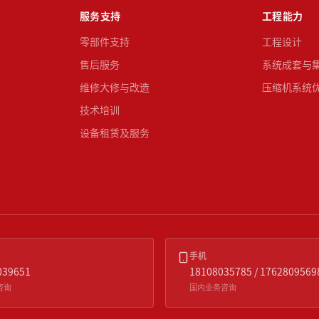
服务支持
工程能力
零部件支持
工程设计
售后服务
系统成套与
维修大修与改造
压缩机系统
技术培训
设备租赁及服务
手机
039651
18108035785 / 1762809569
咨询
国内业务咨询