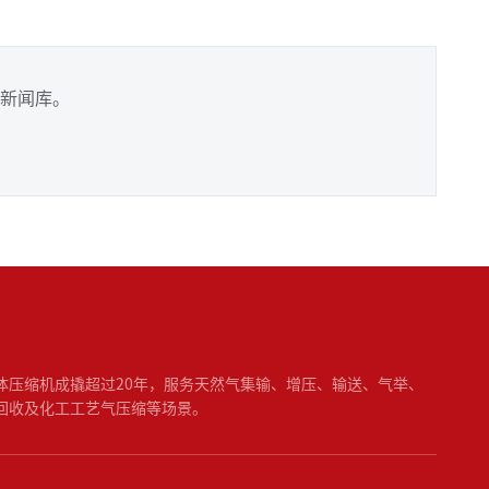
新闻库。
体压缩机成撬超过20年，服务天然气集输、增压、输送、气举、
回收及化工工艺气压缩等场景。