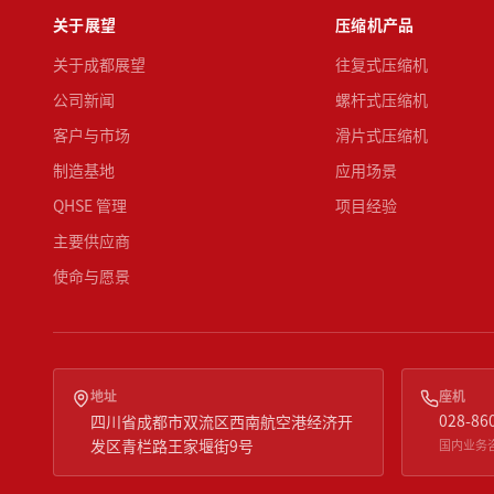
关于展望
压缩机产品
关于成都展望
往复式压缩机
公司新闻
螺杆式压缩机
客户与市场
滑片式压缩机
制造基地
应用场景
QHSE 管理
项目经验
主要供应商
使命与愿景
地址
座机
028-86
四川省成都市双流区西南航空港经济开
发区青栏路王家堰街9号
国内业务